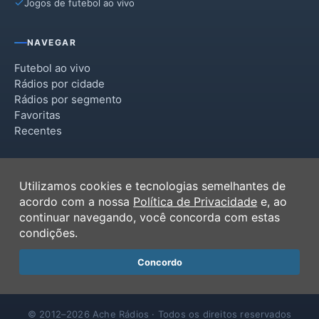
Jogos de futebol ao vivo
NAVEGAR
Futebol ao vivo
Rádios por cidade
Rádios por segmento
Favoritas
Recentes
INSTITUCIONAL
Utilizamos cookies e tecnologias semelhantes de
Termos de Uso
acordo com a nossa
Política de Privacidade
e, ao
Política de Privacidade
continuar navegando, você concorda com estas
Ferramentas
condições.
Contato
Concordo
© 2012–2026 Ache Rádios · Todos os direitos reservados