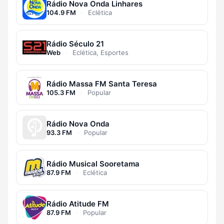
Rádio Nova Onda Linhares
104.9 FM
·
Eclética
Rádio Século 21
Web
·
Eclética, Esportes
Rádio Massa FM Santa Teresa
105.3 FM
·
Popular
Rádio Nova Onda
93.3 FM
·
Popular
Rádio Musical Sooretama
87.9 FM
·
Eclética
Rádio Atitude FM
87.9 FM
·
Popular