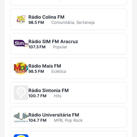
Rádio Colina FM
98.5 FM
·
Comunitária, Sertaneja
Rádio SIM FM Aracruz
107.3 FM
·
Popular
Rádio Mais FM
98.5 FM
·
Eclética
Rádio Sintonia FM
100.7 FM
·
Hits
Rádio Universitária FM
104.7 FM
·
MPB, Pop Rock