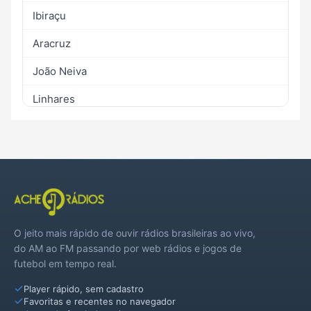
Ibiraçu
Aracruz
João Neiva
Linhares
Rio Bananal
Santa Leopoldina
Santa Teresa
Sooretama
O jeito mais rápido de ouvir rádios brasileiras ao vivo,
Viana
do AM ao FM passando por web rádios e jogos de
futebol em tempo real.
Player rápido, sem cadastro
Favoritas e recentes no navegador