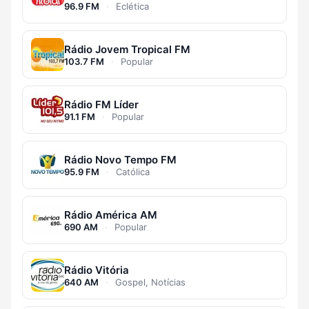
96.9 FM
·
Eclética
Rádio Jovem Tropical FM
103.7 FM
·
Popular
Rádio FM Líder
91.1 FM
·
Popular
Rádio Novo Tempo FM
95.9 FM
·
Católica
Rádio América AM
690 AM
·
Popular
Rádio Vitória
640 AM
·
Gospel, Notícias