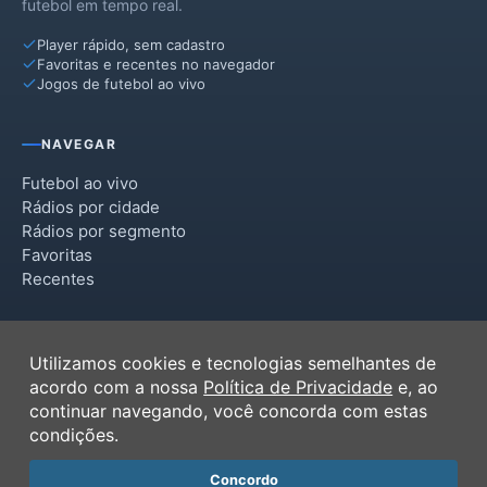
futebol em tempo real.
Player rápido, sem cadastro
Favoritas e recentes no navegador
Jogos de futebol ao vivo
NAVEGAR
Futebol ao vivo
Rádios por cidade
Rádios por segmento
Favoritas
Recentes
INSTITUCIONAL
Utilizamos cookies e tecnologias semelhantes de
Termos de Uso
acordo com a nossa
Política de Privacidade
e, ao
Política de Privacidade
continuar navegando, você concorda com estas
Ferramentas
condições.
Contato
Concordo