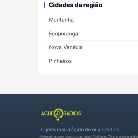
Cidades da região
Montanha
Ecoporanga
Nova Venécia
Pinheiros
O jeito mais rápido de ouvir rádios
brasileiras ao vivo, do AM ao FM passando