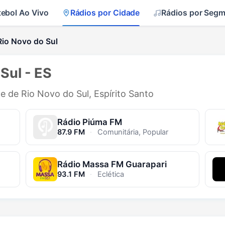
tebol Ao Vivo
Rádios por Cidade
Rádios por Seg
Rio Novo do Sul
Sul - ES
e de Rio Novo do Sul, Espírito Santo
Rádio Piúma FM
87.9 FM
·
Comunitária, Popular
Rádio Massa FM Guarapari
93.1 FM
·
Eclética