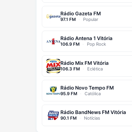
Rádio Gazeta FM
97.1 FM
·
Popular
Rádio Antena 1 Vitória
106.9 FM
·
Pop Rock
Rádio Mix FM Vitória
106.3 FM
·
Eclética
Rádio Novo Tempo FM
95.9 FM
·
Católica
Rádio BandNews FM Vitória
90.1 FM
·
Notícias