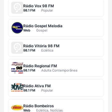
Rádio Vox 98 FM
98.1 FM
·
Popular
Rádio Gospel Melodia
Web
·
Gospel
Rádio Vitória 98 FM
98.1 FM
·
Eclética
Rádio Regional FM
98.1 FM
·
Adulta Contemporânea
Rádio Ativa FM
98.1 FM
·
Popular
Rádio Bombeiros
Web
·
Eclética, Notícias