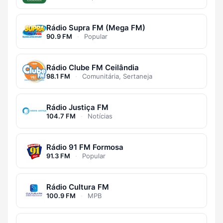
Rádio Supra FM (Mega FM)
90.9 FM
·
Popular
Rádio Clube FM Ceilândia
98.1 FM
·
Comunitária, Sertaneja
Rádio Justiça FM
104.7 FM
·
Notícias
Rádio 91 FM Formosa
91.3 FM
·
Popular
Rádio Cultura FM
100.9 FM
·
MPB