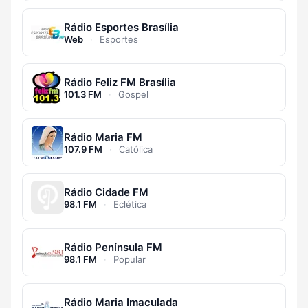
Rádio Esportes Brasília
Web
·
Esportes
Rádio Feliz FM Brasília
101.3 FM
·
Gospel
Rádio Maria FM
107.9 FM
·
Católica
Rádio Cidade FM
98.1 FM
·
Eclética
Rádio Península FM
98.1 FM
·
Popular
Rádio Maria Imaculada