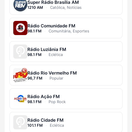
Super Rádio Brasília AM
1210 AM
·
Católica, Notícias
Rádio Comunidade FM
98.1 FM
·
Comunitária, Esportes
Rádio Luziânia FM
98.1 FM
·
Eclética
Rádio Rio Vermelho FM
96,7 FM
·
Popular
Rádio Ação FM
98.1 FM
·
Pop Rock
Rádio Cidade FM
101.1 FM
·
Eclética