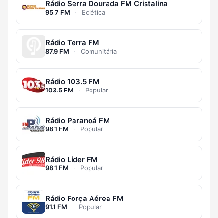
Rádio Serra Dourada FM Cristalina
95.7 FM
·
Eclética
Rádio Terra FM
87.9 FM
·
Comunitária
Rádio 103.5 FM
103.5 FM
·
Popular
Rádio Paranoá FM
98.1 FM
·
Popular
Rádio Líder FM
98.1 FM
·
Popular
Rádio Força Aérea FM
91.1 FM
·
Popular