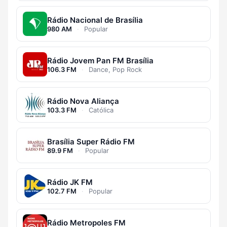
Rádio Nacional de Brasília
980 AM
·
Popular
Rádio Jovem Pan FM Brasília
106.3 FM
·
Dance, Pop Rock
Rádio Nova Aliança
103.3 FM
·
Católica
Brasília Super Rádio FM
89.9 FM
·
Popular
Rádio JK FM
102.7 FM
·
Popular
Rádio Metropoles FM