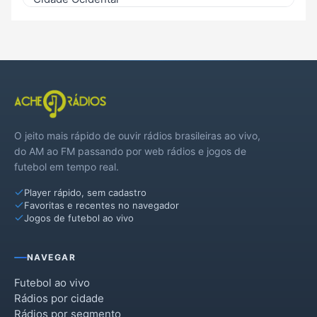
Cocalzinho de Goiás
Corumbá de Goiás
Cristalina
Mimoso de Goiás
O jeito mais rápido de ouvir rádios brasileiras ao vivo,
Novo Gama
do AM ao FM passando por web rádios e jogos de
futebol em tempo real.
Padre Bernardo
Player rápido, sem cadastro
Pirenópolis
Favoritas e recentes no navegador
Jogos de futebol ao vivo
Planaltina
Santo Antônio do Descoberto
NAVEGAR
Silvânia
Futebol ao vivo
Rádios por cidade
Vila Boa
Rádios por segmento