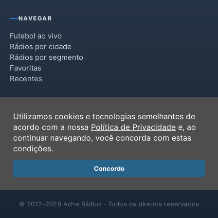
Santa Rita do Araguaia
NAVEGAR
Santo Antônio da Barra
Futebol ao vivo
Rádios por cidade
Rádios por segmento
Favoritas
Recentes
INSTITUCIONAL
Utilizamos cookies e tecnologias semelhantes de
Termos de Uso
acordo com a nossa
Política de Privacidade
e, ao
Política de Privacidade
continuar navegando, você concorda com estas
Ferramentas
condições.
Contato
Concordo
© 2012–2026 Ache Rádios · Todos os direitos reservados