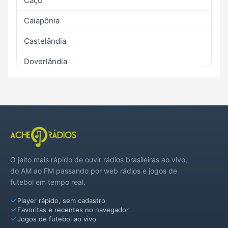
Caçu
Caiapônia
Castelândia
Doverlândia
Jataí
Maurilândia
Mineiros
Montividiu
O jeito mais rápido de ouvir rádios brasileiras ao vivo,
Palestina de Goiás
do AM ao FM passando por web rádios e jogos de
futebol em tempo real.
Perolândia
Player rápido, sem cadastro
Portelândia
Favoritas e recentes no navegador
Jogos de futebol ao vivo
Santa Helena de Goiás