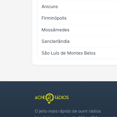
Anicuns
Firminópolis
Mossâmedes
Sanclerlândia
São Luís de Montes Belos
O jeito mais rápido de ouvir rádios