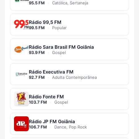
95.5 FM
·
Católica, Sertaneja
Rádio 99,5 FM
99.5 FM
·
Popular
Rádio Sara Brasil FM Goiânia
93.9 FM
·
Gospel
Rádio Executiva FM
92.7 FM
·
Adulta Contemporânea
Rádio Fonte FM
103.7 FM
·
Gospel
Rádio JP FM Goiânia
106.7 FM
·
Dance, Pop Rock