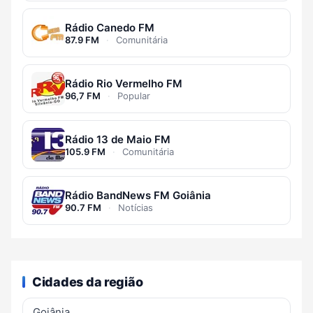
Rádio Canedo FM
87.9 FM
·
Comunitária
Rádio Rio Vermelho FM
96,7 FM
·
Popular
Rádio 13 de Maio FM
105.9 FM
·
Comunitária
Rádio BandNews FM Goiânia
90.7 FM
·
Notícias
Cidades da região
Goiânia