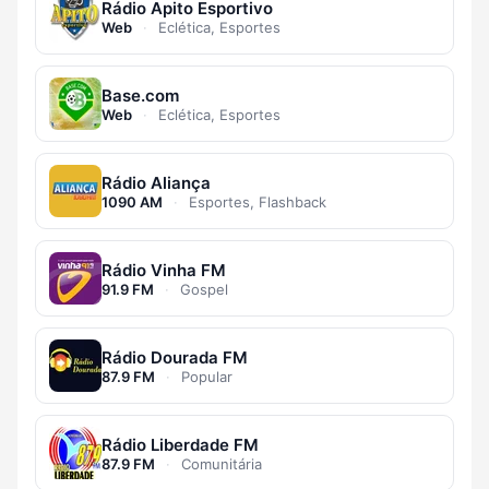
Rádio Apito Esportivo
Web
·
Eclética, Esportes
Base.com
Web
·
Eclética, Esportes
Rádio Aliança
1090 AM
·
Esportes, Flashback
Rádio Vinha FM
91.9 FM
·
Gospel
Rádio Dourada FM
87.9 FM
·
Popular
Rádio Liberdade FM
87.9 FM
·
Comunitária