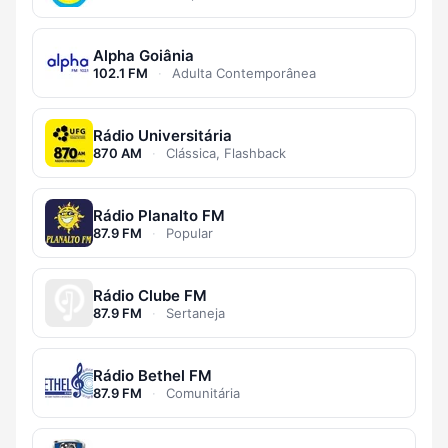
Alpha Goiânia
102.1 FM
·
Adulta Contemporânea
Rádio Universitária
870 AM
·
Clássica, Flashback
Rádio Planalto FM
87.9 FM
·
Popular
Rádio Clube FM
87.9 FM
·
Sertaneja
Rádio Bethel FM
87.9 FM
·
Comunitária