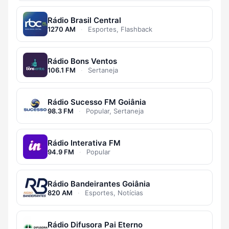
Rádio Brasil Central
1270 AM
·
Esportes, Flashback
Rádio Bons Ventos
106.1 FM
·
Sertaneja
Rádio Sucesso FM Goiânia
98.3 FM
·
Popular, Sertaneja
Rádio Interativa FM
94.9 FM
·
Popular
Rádio Bandeirantes Goiânia
820 AM
·
Esportes, Notícias
Rádio Difusora Pai Eterno