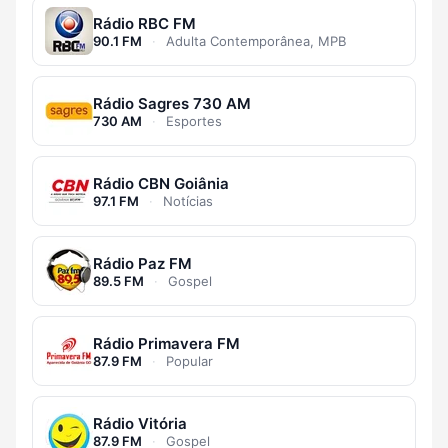
Rádio RBC FM
90.1 FM
·
Adulta Contemporânea, MPB
Rádio Sagres 730 AM
730 AM
·
Esportes
Rádio CBN Goiânia
97.1 FM
·
Notícias
Rádio Paz FM
89.5 FM
·
Gospel
Rádio Primavera FM
87.9 FM
·
Popular
Rádio Vitória
87.9 FM
·
Gospel