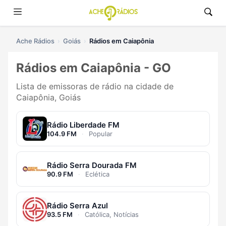
Ache Rádios
Goiás
Rádios em Caiapônia
Rádios em Caiapônia - GO
Lista de emissoras de rádio na cidade de
Caiapônia, Goiás
Rádio Liberdade FM
104.9 FM
·
Popular
Rádio Serra Dourada FM
90.9 FM
·
Eclética
Rádio Serra Azul
93.5 FM
·
Católica, Notícias