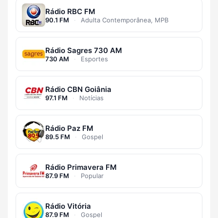
Rádio RBC FM
90.1 FM
·
Adulta Contemporânea, MPB
Rádio Sagres 730 AM
730 AM
·
Esportes
Rádio CBN Goiânia
97.1 FM
·
Notícias
Rádio Paz FM
89.5 FM
·
Gospel
Rádio Primavera FM
87.9 FM
·
Popular
Rádio Vitória
87.9 FM
·
Gospel