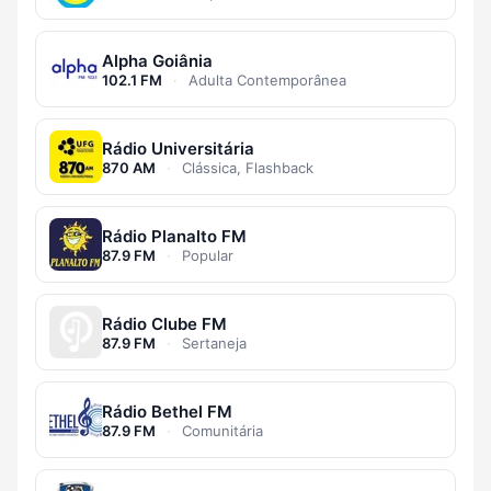
Alpha Goiânia
102.1 FM
·
Adulta Contemporânea
Rádio Universitária
870 AM
·
Clássica, Flashback
Rádio Planalto FM
87.9 FM
·
Popular
Rádio Clube FM
87.9 FM
·
Sertaneja
Rádio Bethel FM
87.9 FM
·
Comunitária