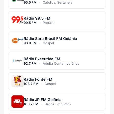
95.5 FM
·
Católica, Sertaneja
Rádio 99,5 FM
99.5 FM
·
Popular
Rádio Sara Brasil FM Goiânia
93.9 FM
·
Gospel
Rádio Executiva FM
92.7 FM
·
Adulta Contemporânea
Rádio Fonte FM
103.7 FM
·
Gospel
Rádio JP FM Goiânia
106.7 FM
·
Dance, Pop Rock