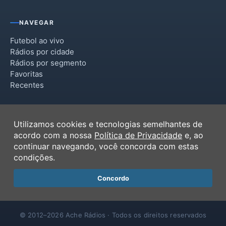
NAVEGAR
Futebol ao vivo
Rádios por cidade
Rádios por segmento
Favoritas
Recentes
INSTITUCIONAL
Utilizamos cookies e tecnologias semelhantes de
Termos de Uso
acordo com a nossa
Política de Privacidade
e, ao
Política de Privacidade
continuar navegando, você concorda com estas
Ferramentas
condições.
Contato
Concordo
© 2012–2026 Ache Rádios · Todos os direitos reservados