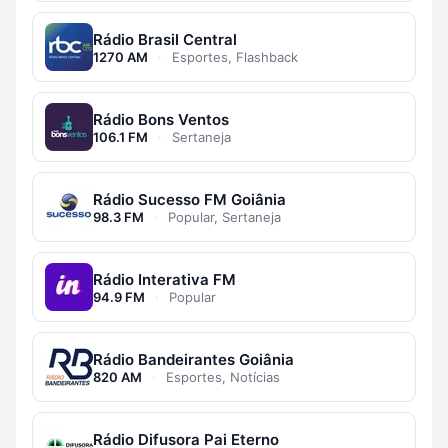
Rádio Brasil Central
1270 AM
·
Esportes, Flashback
Rádio Bons Ventos
106.1 FM
·
Sertaneja
Rádio Sucesso FM Goiânia
98.3 FM
·
Popular, Sertaneja
Rádio Interativa FM
94.9 FM
·
Popular
Rádio Bandeirantes Goiânia
820 AM
·
Esportes, Notícias
Rádio Difusora Pai Eterno