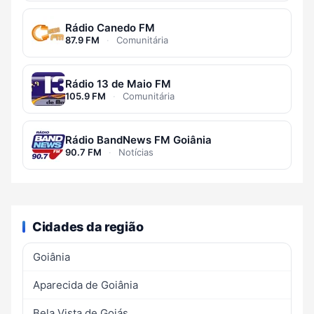
Rádio Canedo FM
87.9 FM
·
Comunitária
Rádio 13 de Maio FM
105.9 FM
·
Comunitária
Rádio BandNews FM Goiânia
90.7 FM
·
Notícias
Cidades da região
Goiânia
Aparecida de Goiânia
Bela Vista de Goiás