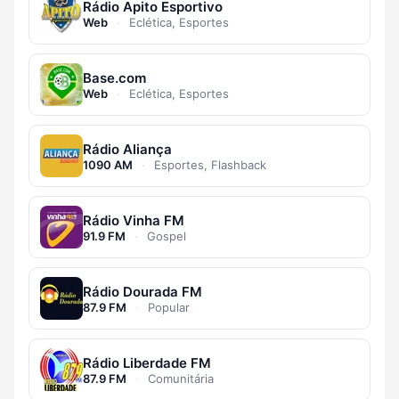
Rádio Apito Esportivo
Web
·
Eclética, Esportes
Base.com
Web
·
Eclética, Esportes
Rádio Aliança
1090 AM
·
Esportes, Flashback
Rádio Vinha FM
91.9 FM
·
Gospel
Rádio Dourada FM
87.9 FM
·
Popular
Rádio Liberdade FM
87.9 FM
·
Comunitária