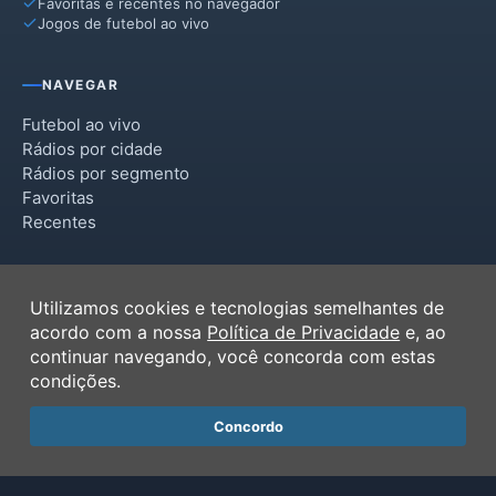
Favoritas e recentes no navegador
Jogos de futebol ao vivo
NAVEGAR
Futebol ao vivo
Rádios por cidade
Rádios por segmento
Favoritas
Recentes
INSTITUCIONAL
Utilizamos cookies e tecnologias semelhantes de
Termos de Uso
acordo com a nossa
Política de Privacidade
e, ao
Política de Privacidade
continuar navegando, você concorda com estas
Ferramentas
condições.
Contato
Concordo