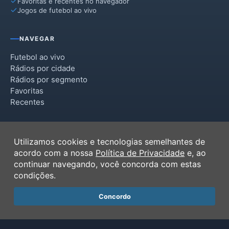
Favoritas e recentes no navegador
Jogos de futebol ao vivo
Padre Bernardo
Pirenópolis
NAVEGAR
Planaltina
Futebol ao vivo
Rádios por cidade
Santo Antônio do Descoberto
Rádios por segmento
Favoritas
Silvânia
Recentes
Vila Boa
INSTITUCIONAL
Vila Propício
Utilizamos cookies e tecnologias semelhantes de
Termos de Uso
acordo com a nossa
Política de Privacidade
e, ao
Política de Privacidade
continuar navegando, você concorda com estas
Ferramentas
condições.
Contato
Concordo