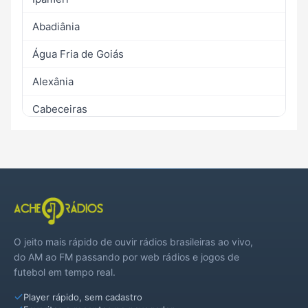
Abadiânia
Água Fria de Goiás
Alexânia
Cabeceiras
Cidade Ocidental
Cocalzinho de Goiás
Corumbá de Goiás
Cristalina
O jeito mais rápido de ouvir rádios brasileiras ao vivo,
Mimoso de Goiás
do AM ao FM passando por web rádios e jogos de
futebol em tempo real.
Novo Gama
Player rápido, sem cadastro
Orizona