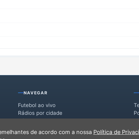
NAVEGAR
Futebol ao vivo
T
Rádios por cidade
Po
Rádios por segmento
F
po
Favoritas
C
 semelhantes de acordo com a nossa
Política de Priva
Recentes