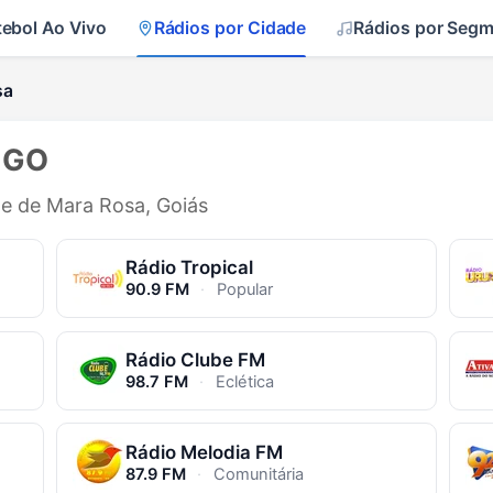
tebol Ao Vivo
Rádios por Cidade
Rádios por Seg
sa
- GO
de de Mara Rosa, Goiás
Rádio Tropical
90.9 FM
·
Popular
Rádio Clube FM
98.7 FM
·
Eclética
Rádio Melodia FM
87.9 FM
·
Comunitária