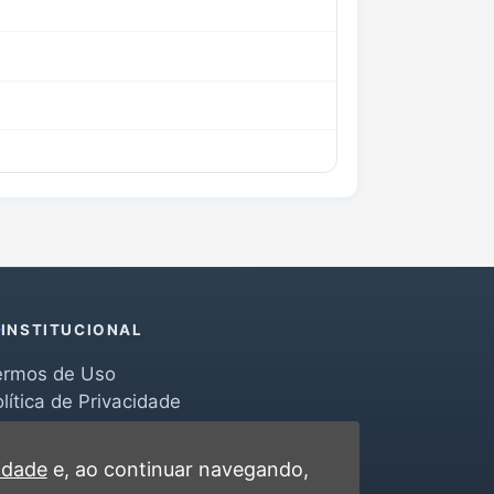
INSTITUCIONAL
ermos de Uso
lítica de Privacidade
erramentas
ontato
cidade
e, ao continuar navegando,