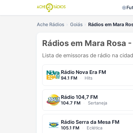
Fu
Ache Rádios
Goiás
Rádios em Mara Ro
Rádios em Mara Rosa 
Lista de emissoras de rádio na cida
Rádio Nova Era FM
94.1 FM
·
Hits
Rádio 104,7 FM
104.7 FM
·
Sertaneja
Rádio Serra da Mesa FM
105.1 FM
·
Eclética