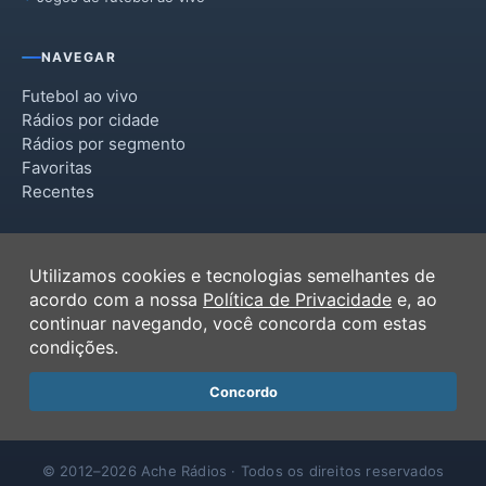
NAVEGAR
Futebol ao vivo
Rádios por cidade
Rádios por segmento
Favoritas
Recentes
INSTITUCIONAL
Utilizamos cookies e tecnologias semelhantes de
Termos de Uso
acordo com a nossa
Política de Privacidade
e, ao
Política de Privacidade
continuar navegando, você concorda com estas
Ferramentas
condições.
Contato
Concordo
© 2012–2026 Ache Rádios · Todos os direitos reservados