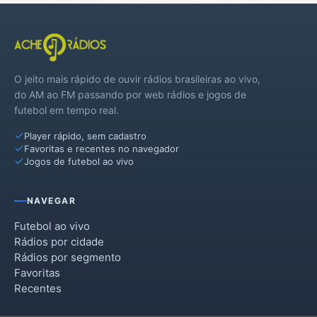
Mara Rosa
Montividiu do Norte
O jeito mais rápido de ouvir rádios brasileiras ao vivo,
Mutunópolis
do AM ao FM passando por web rádios e jogos de
futebol em tempo real.
Niquelândia
Player rápido, sem cadastro
Nova Iguaçu de Goiás
Favoritas e recentes no navegador
Jogos de futebol ao vivo
Palmeirópolis
Paranã
NAVEGAR
Porangatu
Futebol ao vivo
Rádios por cidade
Santa Tereza de Goiás
Rádios por segmento
Favoritas
Santa Terezinha de Goiás
Recentes
Trombas