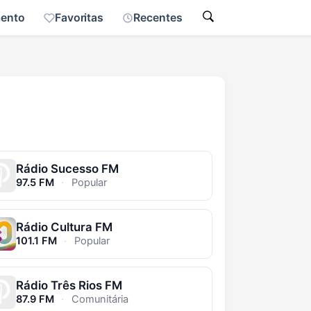
mento
Favoritas
Recentes
Rádio Sucesso FM
97.5 FM
·
Popular
Rádio Cultura FM
101.1 FM
·
Popular
Rádio Três Rios FM
87.9 FM
·
Comunitária