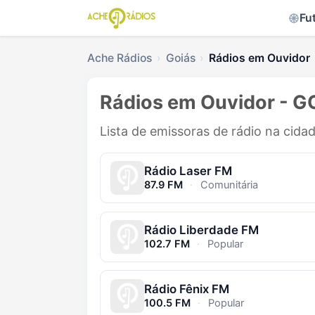
Fu
Ache Rádios
Goiás
Rádios em Ouvidor
Rádios em Ouvidor - G
Lista de emissoras de rádio na cida
Rádio Laser FM
87.9 FM
·
Comunitária
Rádio Liberdade FM
102.7 FM
·
Popular
Rádio Fênix FM
100.5 FM
·
Popular