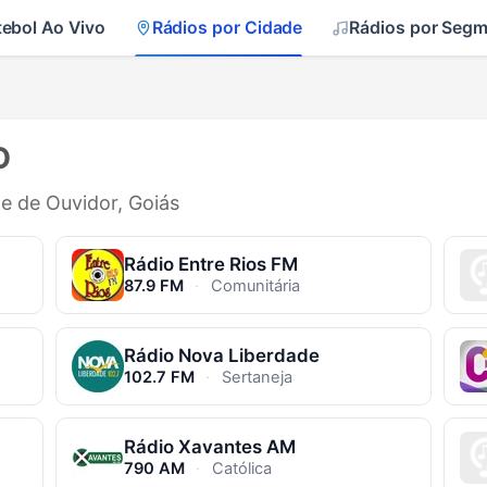
tebol Ao Vivo
Rádios por Cidade
Rádios por Seg
O
de de Ouvidor, Goiás
Rádio Entre Rios FM
87.9 FM
·
Comunitária
Rádio Nova Liberdade
102.7 FM
·
Sertaneja
Rádio Xavantes AM
790 AM
·
Católica