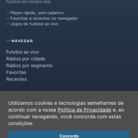
futebol em tempo real.
Player rápido, sem cadastro
Favoritas e recentes no navegador
Jogos de futebol ao vivo
NAVEGAR
Futebol ao vivo
Rádios por cidade
Rádios por segmento
Favoritas
Recentes
INSTITUCIONAL
Utilizamos cookies e tecnologias semelhantes de
Termos de Uso
acordo com a nossa
Política de Privacidade
e, ao
Política de Privacidade
continuar navegando, você concorda com estas
Ferramentas
condições.
Contato
Concordo