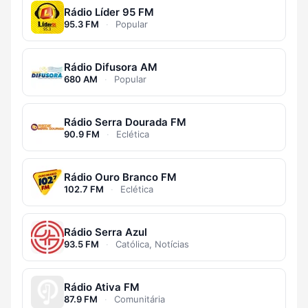
Rádio Líder 95 FM
95.3 FM
·
Popular
Rádio Difusora AM
680 AM
·
Popular
Rádio Serra Dourada FM
90.9 FM
·
Eclética
Rádio Ouro Branco FM
102.7 FM
·
Eclética
Rádio Serra Azul
93.5 FM
·
Católica, Notícias
Rádio Ativa FM
87.9 FM
·
Comunitária