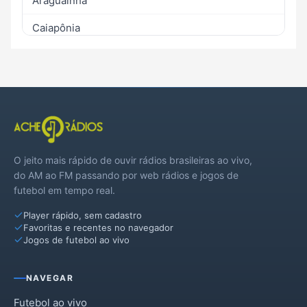
Araguainha
Caiapônia
Castelândia
Doverlândia
Jataí
Maurilândia
O jeito mais rápido de ouvir rádios brasileiras ao vivo,
Mineiros
do AM ao FM passando por web rádios e jogos de
futebol em tempo real.
Montividiu
Player rápido, sem cadastro
Palestina de Goiás
Favoritas e recentes no navegador
Jogos de futebol ao vivo
Perolândia
Ponte Branca
NAVEGAR
Portelândia
Futebol ao vivo