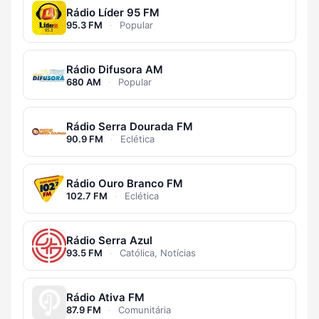
Rádio Líder 95 FM
95.3 FM
·
Popular
Rádio Difusora AM
680 AM
·
Popular
Rádio Serra Dourada FM
90.9 FM
·
Eclética
Rádio Ouro Branco FM
102.7 FM
·
Eclética
Rádio Serra Azul
93.5 FM
·
Católica, Notícias
Rádio Ativa FM
87.9 FM
·
Comunitária