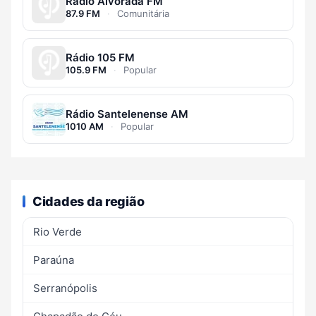
Rádio Alvorada FM
87.9 FM
·
Comunitária
Rádio 105 FM
105.9 FM
·
Popular
Rádio Santelenense AM
1010 AM
·
Popular
Cidades da região
Rio Verde
Paraúna
Serranópolis