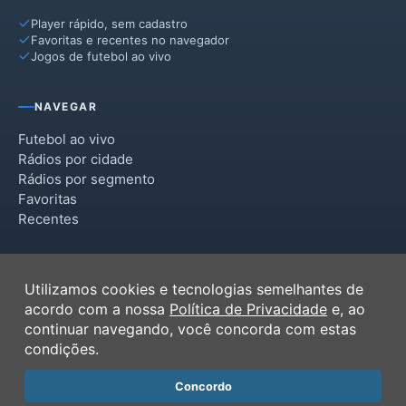
Player rápido, sem cadastro
Perolândia
Favoritas e recentes no navegador
Jogos de futebol ao vivo
Portelândia
Santa Helena de Goiás
NAVEGAR
Santa Rita do Araguaia
Futebol ao vivo
Rádios por cidade
Rádios por segmento
Favoritas
Recentes
INSTITUCIONAL
Utilizamos cookies e tecnologias semelhantes de
Termos de Uso
acordo com a nossa
Política de Privacidade
e, ao
Política de Privacidade
continuar navegando, você concorda com estas
Ferramentas
condições.
Contato
Concordo