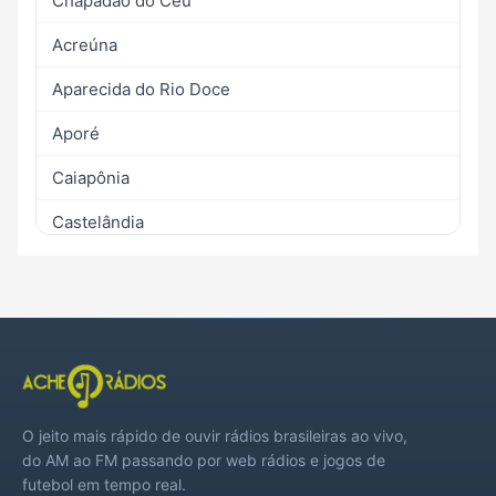
Chapadão do Céu
Acreúna
Aparecida do Rio Doce
Aporé
Caiapônia
Castelândia
Doverlândia
Jataí
Maurilândia
Mineiros
O jeito mais rápido de ouvir rádios brasileiras ao vivo,
Montividiu
do AM ao FM passando por web rádios e jogos de
futebol em tempo real.
Palestina de Goiás