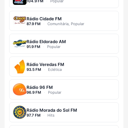
104.9 FM
·
Popular
Rádio Cidade FM
87.9 FM
·
Comunitária, Popular
Rádio Eldorado AM
91.9 FM
·
Popular
Rádio Veredas FM
93.5 FM
·
Eclética
Rádio 96 FM
96.9 FM
·
Popular
Rádio Morada do Sol FM
97.7 FM
·
Hits