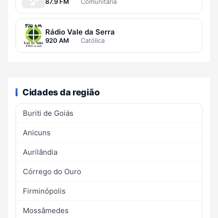
87.9 FM
·
Comunitária
Rádio Vale da Serra
920 AM
·
Católica
Cidades da região
Buriti de Goiás
Anicuns
Aurilândia
Córrego do Ouro
Firminópolis
Mossâmedes