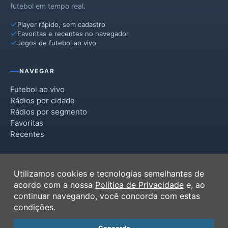
futebol em tempo real.
Player rápido, sem cadastro
Favoritas e recentes no navegador
Jogos de futebol ao vivo
NAVEGAR
Futebol ao vivo
Rádios por cidade
Rádios por segmento
Favoritas
Recentes
INSTITUCIONAL
Utilizamos cookies e tecnologias semelhantes de
Termos de Uso
acordo com a nossa
Política de Privacidade
e, ao
Política de Privacidade
continuar navegando, você concorda com estas
Ferramentas
condições.
Contato