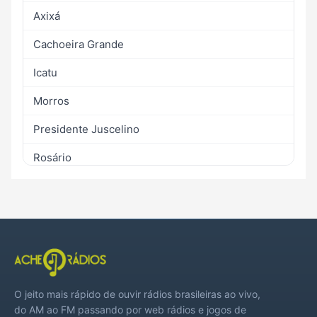
Axixá
Cachoeira Grande
Icatu
Morros
Presidente Juscelino
Rosário
Santa Rita
O jeito mais rápido de ouvir rádios brasileiras ao vivo,
do AM ao FM passando por web rádios e jogos de