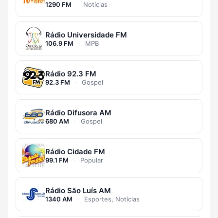
1290 FM
·
Notícias
Rádio Universidade FM
106.9 FM
·
MPB
Rádio 92.3 FM
92.3 FM
·
Gospel
Rádio Difusora AM
680 AM
·
Gospel
Rádio Cidade FM
99.1 FM
·
Popular
Rádio São Luís AM
1340 AM
·
Esportes, Notícias