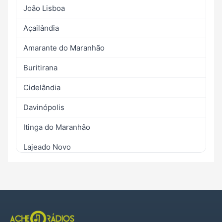
João Lisboa
Açailândia
Amarante do Maranhão
Buritirana
Cidelândia
Davinópolis
Itinga do Maranhão
Lajeado Novo
Montes Altos
Ribamar Fiquene
São Francisco do Brejão