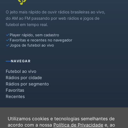
São Pedro da Água Branca
O jeito mais rápido de ouvir rádios brasileiras ao vivo,
Senador La Rocque
do AM ao FM passando por web rádios e jogos de
futebol em tempo real.
Vila Nova dos Martírios
Player rápido, sem cadastro
Favoritas e recentes no navegador
Jogos de futebol ao vivo
NAVEGAR
Futebol ao vivo
Rádios por cidade
Rádios por segmento
Favoritas
Recentes
INSTITUCIONAL
Utilizamos cookies e tecnologias semelhantes de
Termos de Uso
acordo com a nossa
Política de Privacidade
e, ao