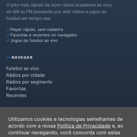
O jeito mais rápido de ouvir rádios brasileiras ao vivo,
Senador La Rocque
do AM ao FM passando por web rádios e jogos de
futebol em tempo real.
Vila Nova dos Martírios
Player rápido, sem cadastro
Favoritas e recentes no navegador
Jogos de futebol ao vivo
NAVEGAR
Futebol ao vivo
Rádios por cidade
Rádios por segmento
Favoritas
Recentes
INSTITUCIONAL
Utilizamos cookies e tecnologias semelhantes de
Termos de Uso
acordo com a nossa
Política de Privacidade
e, ao
Política de Privacidade
continuar navegando, você concorda com estas