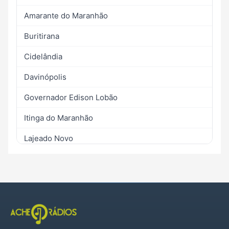
Amarante do Maranhão
Buritirana
Cidelândia
Davinópolis
Governador Edison Lobão
Itinga do Maranhão
Lajeado Novo
Montes Altos
Ribamar Fiquene
São Francisco do Brejão
São Pedro da Água Branca