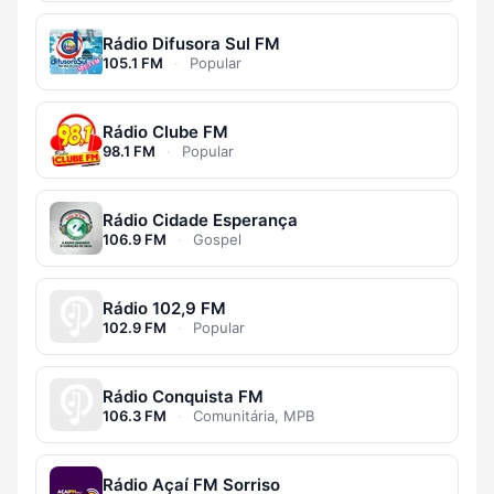
Rádio Difusora Sul FM
105.1 FM
·
Popular
Rádio Clube FM
98.1 FM
·
Popular
Rádio Cidade Esperança
106.9 FM
·
Gospel
Rádio 102,9 FM
102.9 FM
·
Popular
Rádio Conquista FM
106.3 FM
·
Comunitária, MPB
Rádio Açaí FM Sorriso