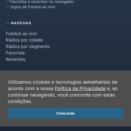
Favoritas e recentes no navegador
Jogos de futebol ao vivo
NAVEGAR
Futebol ao vivo
Rádios por cidade
Rádios por segmento
Favoritas
Recentes
INSTITUCIONAL
Utilizamos cookies e tecnologias semelhantes de
Termos de Uso
acordo com a nossa
Política de Privacidade
e, ao
Política de Privacidade
continuar navegando, você concorda com estas
Ferramentas
condições.
Contato
Concordo