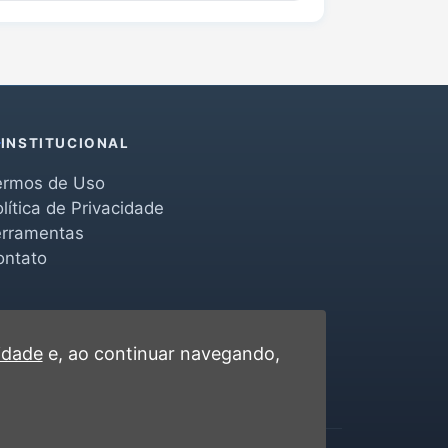
INSTITUCIONAL
ermos de Uso
lítica de Privacidade
erramentas
ontato
cidade
e, ao continuar navegando,