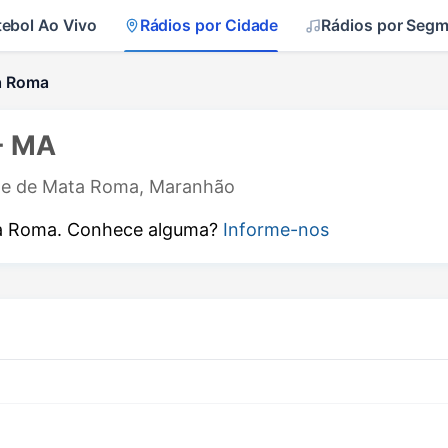
tebol Ao Vivo
Rádios por Cidade
Rádios por Seg
a Roma
- MA
dade de Mata Roma, Maranhão
a Roma. Conhece alguma?
Informe-nos