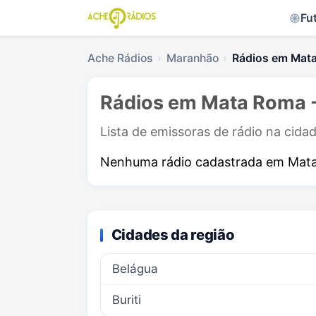
Fu
Ache Rádios
Maranhão
Rádios em Mat
Rádios em Mata Roma 
Lista de emissoras de rádio na ci
Nenhuma rádio cadastrada em Mat
Cidades da região
Belágua
Buriti