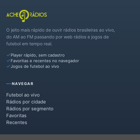
São Francisco do Brejão
São Pedro da Água Branca
O jeito mais rápido de ouvir rádios brasileiras ao vivo,
Senador La Rocque
do AM ao FM passando por web rádios e jogos de
futebol em tempo real.
Sítio Novo
Player rápido, sem cadastro
Vila Nova dos Martírios
Favoritas e recentes no navegador
Jogos de futebol ao vivo
NAVEGAR
Futebol ao vivo
Rádios por cidade
Rádios por segmento
Favoritas
Recentes