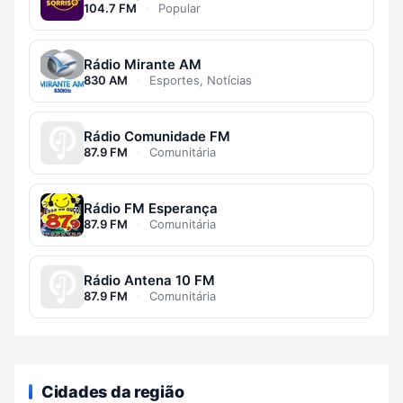
104.7 FM
·
Popular
Rádio Mirante AM
830 AM
·
Esportes, Notícias
Rádio Comunidade FM
87.9 FM
·
Comunitária
Rádio FM Esperança
87.9 FM
·
Comunitária
Rádio Antena 10 FM
87.9 FM
·
Comunitária
Cidades da região