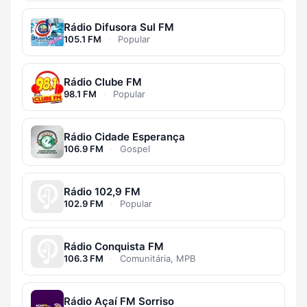
Rádio Difusora Sul FM
105.1 FM
·
Popular
Rádio Clube FM
98.1 FM
·
Popular
Rádio Cidade Esperança
106.9 FM
·
Gospel
Rádio 102,9 FM
102.9 FM
·
Popular
Rádio Conquista FM
106.3 FM
·
Comunitária, MPB
Rádio Açaí FM Sorriso