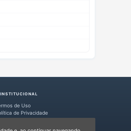
INSTITUCIONAL
ermos de Uso
lítica de Privacidade
erramentas
ontato
cidade
e, ao continuar navegando,