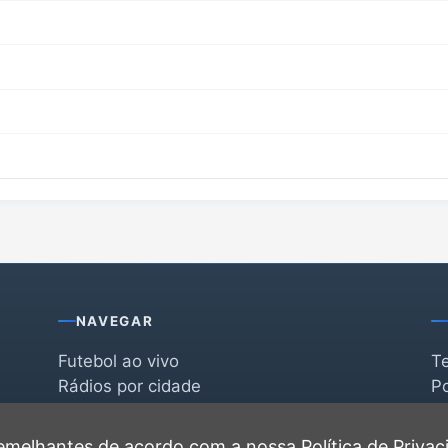
NAVEGAR
Futebol ao vivo
T
Rádios por cidade
Po
Rádios por segmento
F
po
Favoritas
C
 semelhantes de acordo com a nossa
Política de Priva