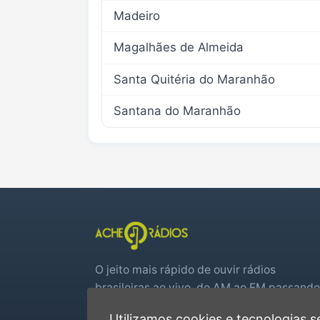
Madeiro
Magalhães de Almeida
Santa Quitéria do Maranhão
Santana do Maranhão
O jeito mais rápido de ouvir rádios
brasileiras ao vivo, do AM ao FM passando
por web rádios e jogos de futebol em tem
Utilizamos cookies e tecnologias