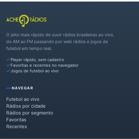
Pedreiras
Pio XII
O jeito mais rápido de ouvir rádios brasileiras ao vivo,
Poção de Pedras
do AM ao FM passando por web rádios e jogos de
futebol em tempo real.
Santo Antônio dos Lopes
Player rápido, sem cadastro
São Luís Gonzaga do Maranhão
Favoritas e recentes no navegador
Jogos de futebol ao vivo
São Mateus do Maranhão
São Raimundo do Doca Bezerra
NAVEGAR
São Roberto
Futebol ao vivo
Rádios por cidade
Trizidela do Vale
Rádios por segmento
Favoritas
Recentes