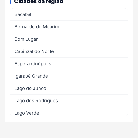
Cidades da região
Bacabal
Bernardo do Mearim
Bom Lugar
Capinzal do Norte
Esperantinópolis
Igarapé Grande
Lago do Junco
Lago dos Rodrigues
Lago Verde
Lima Campos
Olho d'Água das Cunhãs