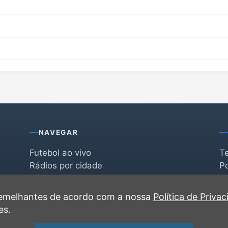
NAVEGAR
Futebol ao vivo
T
Rádios por cidade
Po
Rádios por segmento
F
po
Favoritas
C
 semelhantes de acordo com a nossa
Política de Priva
Recentes
es.