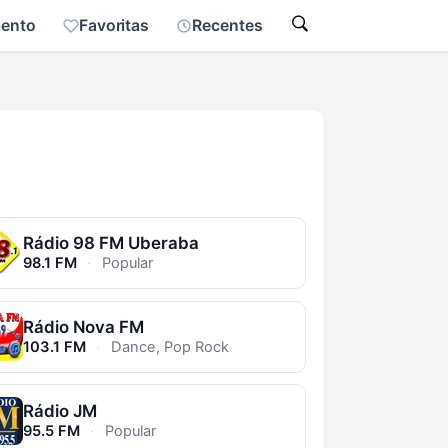
mento
Favoritas
Recentes
Rádio 98 FM Uberaba
98.1 FM
·
Popular
Rádio Nova FM
103.1 FM
·
Dance, Pop Rock
Rádio JM
95.5 FM
·
Popular