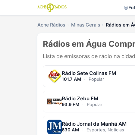
Fu
Ache Rádios
Minas Gerais
Rádios em Á
Rádios em Água Compr
Lista de emissoras de rádio na cid
Rádio Sete Colinas FM
101.7 AM
·
Popular
Rádio Zebu FM
93.9 FM
·
Popular
Rádio Jornal da Manhã AM
630 AM
·
Esportes, Notícias