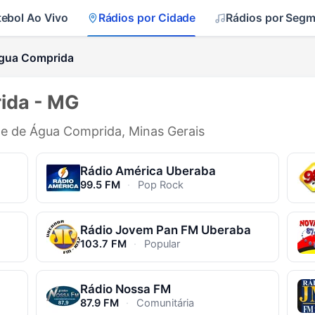
tebol Ao Vivo
Rádios por Cidade
Rádios por Seg
gua Comprida
ida - MG
ade de Água Comprida, Minas Gerais
Rádio América Uberaba
99.5 FM
·
Pop Rock
Rádio Jovem Pan FM Uberaba
103.7 FM
·
Popular
Rádio Nossa FM
87.9 FM
·
Comunitária