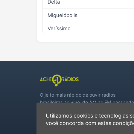
Delta
Miguelópolis
Veríssimo
O jeito mais rápido de ouvir rádios
brasileiras ao vivo, do AM ao FM passando
por web rádios e jogos de futebol em tem
Utilizamos cookies e tecnologias
real.
você concorda com estas condiçõ
Player rápido, sem cadastro