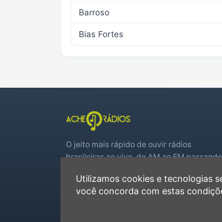
Barroso
Bias Fortes
O jeito mais rápido de ouvir rádios
brasileiras ao vivo, do AM ao FM passando
por web rádios e jogos de futebol em tem
Utilizamos cookies e tecnologias
real.
você concorda com estas condiçõ
Player rápido, sem cadastro
Favoritas e recentes no navegador
Jogos de futebol ao vivo