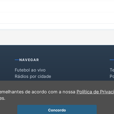
NAVEGAR
Futebol ao vivo
T
Rádios por cidade
Po
Rádios por segmento
F
po
Favoritas
C
 semelhantes de acordo com a nossa
Política de Priva
Recentes
es.
Concordo