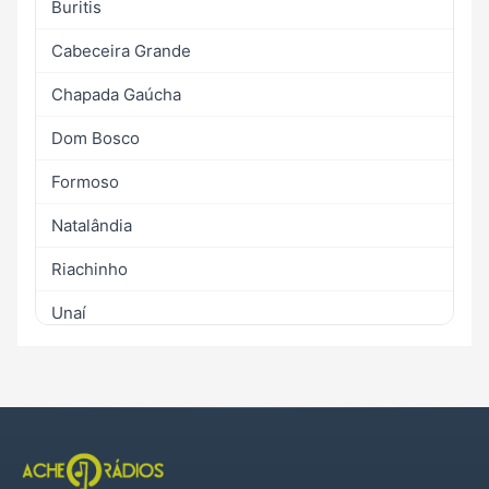
Buritis
Cabeceira Grande
Chapada Gaúcha
Dom Bosco
Formoso
Natalândia
Riachinho
Unaí
Uruana de Minas
Urucuia