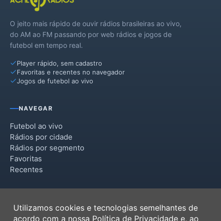
Guarará
O jeito mais rápido de ouvir rádios brasileiras ao vivo,
Lima Duarte
do AM ao FM passando por web rádios e jogos de
futebol em tempo real.
Mar de Espanha
Player rápido, sem cadastro
Maripá de Minas
Favoritas e recentes no navegador
Jogos de futebol ao vivo
Matias Barbosa
Olaria
NAVEGAR
Oliveira Fortes
Futebol ao vivo
Rádios por cidade
Paiva
Rádios por segmento
Favoritas
Pedro Teixeira
Recentes
Pequeri
INSTITUCIONAL
Piau
Utilizamos cookies e tecnologias semelhantes de
Termos de Uso
acordo com a nossa
Política de Privacidade
e, ao