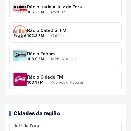
Rádio Itatiaia Juiz de Fora
105.3 FM
·
Popular
Rádio Catedral FM
102.3 FM
·
Católica
Rádio Facom
103.9 FM
·
MPB, Notícias
Rádio Cidade FM
100.1 FM
·
Pop Rock, Popular
Cidades da região
Juiz de Fora