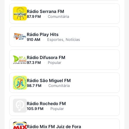
Rádio Serrana FM
87.9 FM
·
Comunitária
Rádio Play Hits
910 AM
·
Esportes, Notícias
Rádio Difusora FM
97.3 FM
·
Popular
Rádio São Miguel FM
98.7 FM
·
Comunitária
Rádio Rochedo FM
105.9 FM
·
Popular
Rádio Mix FM Juiz de Fora