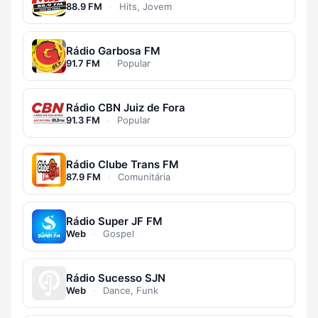
88.9 FM
·
Hits, Jovem
Rádio Garbosa FM
91.7 FM
·
Popular
Rádio CBN Juiz de Fora
91.3 FM
·
Popular
Rádio Clube Trans FM
87.9 FM
·
Comunitária
Rádio Super JF FM
Web
·
Gospel
Rádio Sucesso SJN
Web
·
Dance, Funk