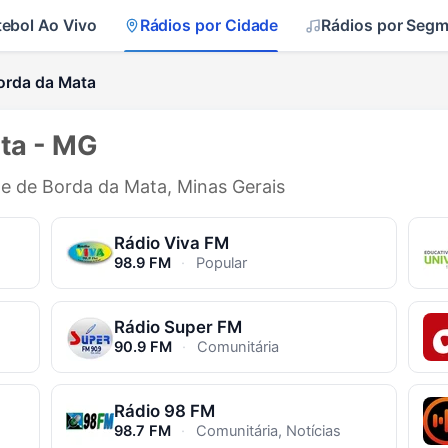
tebol Ao Vivo
Rádios por Cidade
Rádios por Seg
orda da Mata
ta - MG
de de Borda da Mata, Minas Gerais
Rádio Viva FM
98.9 FM
·
Popular
Rádio Super FM
90.9 FM
·
Comunitária
Rádio 98 FM
98.7 FM
·
Comunitária, Notícias