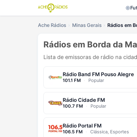
Fu
Ache Rádios
Minas Gerais
Rádios em B
Rádios em Borda da Ma
Lista de emissoras de rádio na cida
Rádio Band FM Pouso Alegre
101.1 FM
·
Popular
Rádio Cidade FM
100.7 FM
·
Popular
Rádio Portal FM
106.5 FM
·
Clássica, Esportes