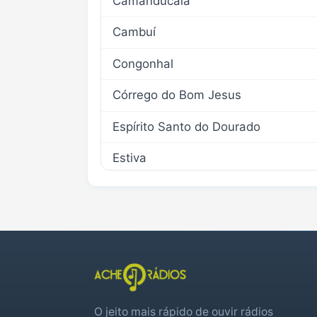
Camanducaia
Cambuí
Congonhal
Córrego do Bom Jesus
Espírito Santo do Dourado
Estiva
Extrema
Gonçalves
Ipuiúna
Itapeva
O jeito mais rápido de ouvir rádios
Munhoz