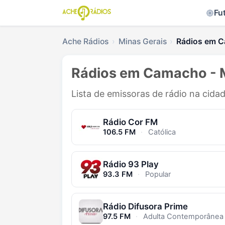
Fu
Ache Rádios
Minas Gerais
Rádios em 
Rádios em Camacho -
Lista de emissoras de rádio na cid
Rádio Cor FM
106.5 FM
·
Católica
Rádio 93 Play
93.3 FM
·
Popular
Rádio Difusora Prime
97.5 FM
·
Adulta Contemporânea