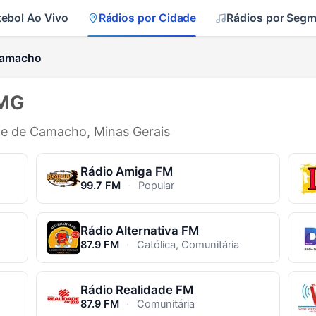
tebol Ao Vivo
Rádios por Cidade
Rádios por Seg
Camacho
 MG
ade de Camacho, Minas Gerais
Rádio Amiga FM
99.7 FM
·
Popular
Rádio Alternativa FM
87.9 FM
·
Católica, Comunitária
Rádio Realidade FM
87.9 FM
·
Comunitária