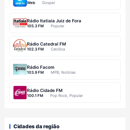
Web
·
Gospel
Rádio Itatiaia Juiz de Fora
105.3 FM
·
Popular
Rádio Catedral FM
102.3 FM
·
Católica
Rádio Facom
103.9 FM
·
MPB, Notícias
Rádio Cidade FM
100.1 FM
·
Pop Rock, Popular
Cidades da região