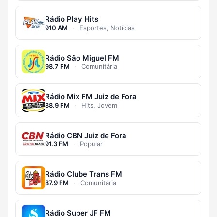
Rádio Play Hits
910 AM
·
Esportes, Notícias
Rádio São Miguel FM
98.7 FM
·
Comunitária
Rádio Mix FM Juiz de Fora
88.9 FM
·
Hits, Jovem
Rádio CBN Juiz de Fora
91.3 FM
·
Popular
Rádio Clube Trans FM
87.9 FM
·
Comunitária
Rádio Super JF FM