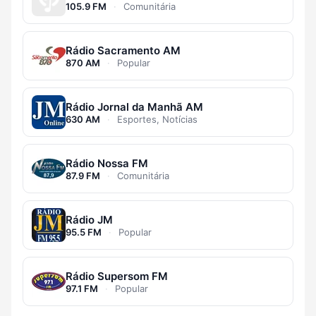
105.9 FM
·
Comunitária
Rádio Sacramento AM
870 AM
·
Popular
Rádio Jornal da Manhã AM
630 AM
·
Esportes, Notícias
Rádio Nossa FM
87.9 FM
·
Comunitária
Rádio JM
95.5 FM
·
Popular
Rádio Supersom FM
97.1 FM
·
Popular