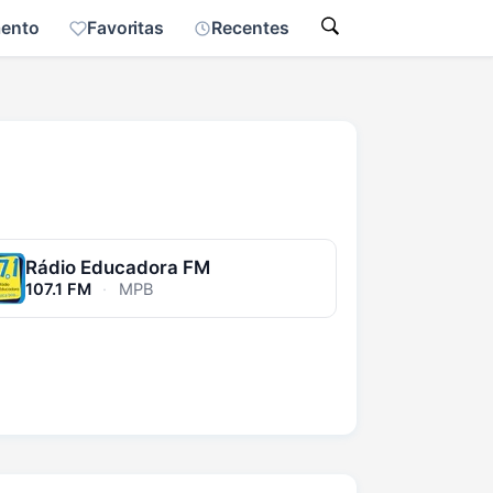
mento
Favoritas
Recentes
Rádio Educadora FM
107.1 FM
·
MPB