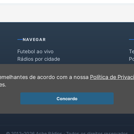
NAVEGAR
Futebol ao vivo
T
Rádios por cidade
Po
Rádios por segmento
F
po
Favoritas
C
 semelhantes de acordo com a nossa
Política de Priva
Recentes
es.
Concordo
© 2012–2026 Ache Rádios · Todos os direitos reservados