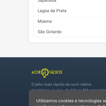
Japaraíba
Lagoa da Prata
Moema
São Gotardo
O jeito mais rápido de ouvir rádios
brasileiras ao vivo, do AM ao FM passando
por web rádios e jogos de futebol em tem
Utilizamos cookies e tecnologias
real.