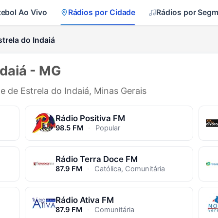
tebol Ao Vivo
Rádios por Cidade
Rádios por Seg
trela do Indaiá
ndaiá - MG
e de Estrela do Indaiá, Minas Gerais
Rádio Positiva FM
98.5 FM
·
Popular
Rádio Terra Doce FM
87.9 FM
·
Católica, Comunitária
Rádio Ativa FM
87.9 FM
·
Comunitária