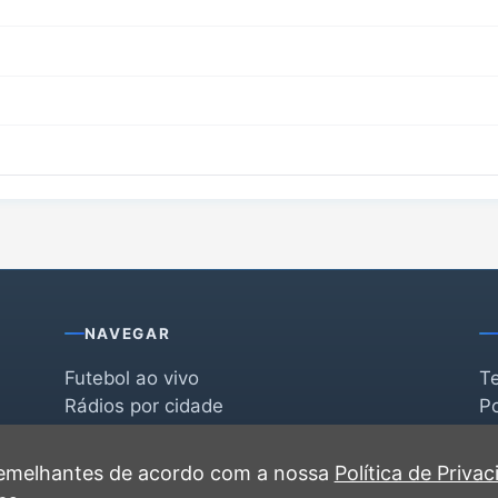
NAVEGAR
Futebol ao vivo
T
Rádios por cidade
Po
Rádios por segmento
F
po
Favoritas
C
 semelhantes de acordo com a nossa
Política de Priva
Recentes