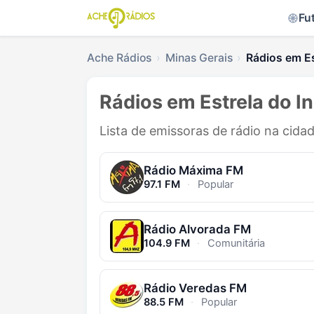
Fu
Ache Rádios
Minas Gerais
Rádios em Es
Rádios em Estrela do I
Lista de emissoras de rádio na cidad
Rádio Máxima FM
97.1 FM
·
Popular
Rádio Alvorada FM
104.9 FM
·
Comunitária
Rádio Veredas FM
88.5 FM
·
Popular