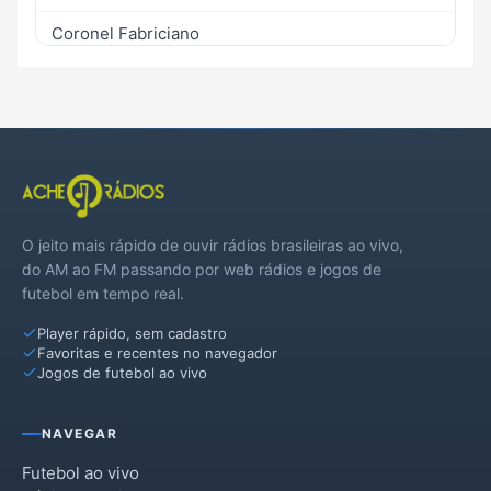
Coronel Fabriciano
Córrego Novo
Dionísio
Dom Cavati
Entre Folhas
O jeito mais rápido de ouvir rádios brasileiras ao vivo,
Iapu
do AM ao FM passando por web rádios e jogos de
futebol em tempo real.
Ipaba
Player rápido, sem cadastro
Ipatinga
Favoritas e recentes no navegador
Jogos de futebol ao vivo
Jaguaraçu
Joanésia
NAVEGAR
Marliéria
Futebol ao vivo