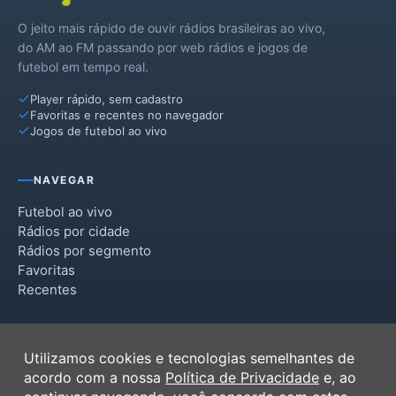
O jeito mais rápido de ouvir rádios brasileiras ao vivo,
Munhoz
do AM ao FM passando por web rádios e jogos de
futebol em tempo real.
Ouro Fino
Player rápido, sem cadastro
Poço Fundo
Favoritas e recentes no navegador
Jogos de futebol ao vivo
Pouso Alegre
Santa Rita de Caldas
NAVEGAR
Sapucaí-Mirim
Futebol ao vivo
Rádios por cidade
Senador Amaral
Rádios por segmento
Favoritas
Senador José Bento
Recentes
Tocos do Moji
INSTITUCIONAL
Toledo
Utilizamos cookies e tecnologias semelhantes de
Termos de Uso
acordo com a nossa
Política de Privacidade
e, ao
Política de Privacidade