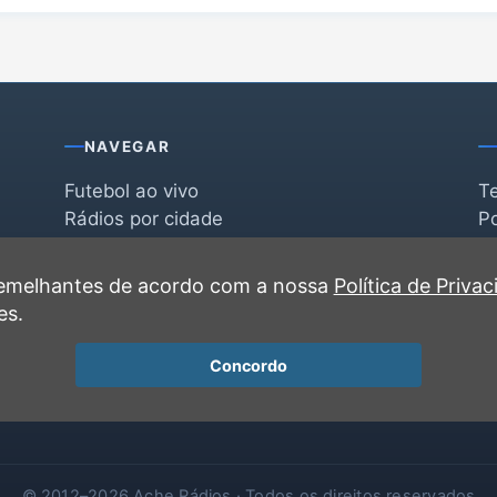
NAVEGAR
Futebol ao vivo
T
Rádios por cidade
Po
Rádios por segmento
F
po
Favoritas
C
 semelhantes de acordo com a nossa
Política de Priva
Recentes
es.
Concordo
© 2012–2026 Ache Rádios · Todos os direitos reservados