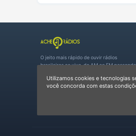
Piranguinho
São José do Alegre
Virgínia
Wenceslau Braz
O jeito mais rápido de ouvir rádios
brasileiras ao vivo, do AM ao FM passando
por web rádios e jogos de futebol em tem
Utilizamos cookies e tecnologias
real.
você concorda com estas condiçõ
Player rápido, sem cadastro
Favoritas e recentes no navegador
Jogos de futebol ao vivo