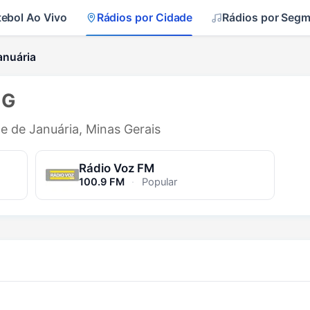
tebol Ao Vivo
Rádios por Cidade
Rádios por Seg
anuária
MG
de de Januária, Minas Gerais
Rádio Voz FM
100.9 FM
·
Popular