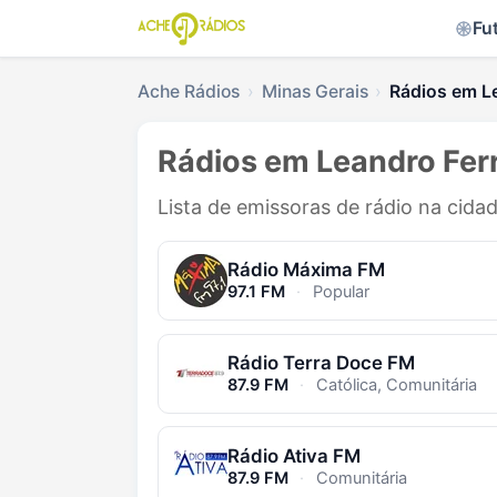
Fu
Ache Rádios
Minas Gerais
Rádios em Le
Rádios em Leandro Ferr
Lista de emissoras de rádio na cida
Rádio Máxima FM
97.1 FM
·
Popular
Rádio Terra Doce FM
87.9 FM
·
Católica, Comunitária
Rádio Ativa FM
87.9 FM
·
Comunitária