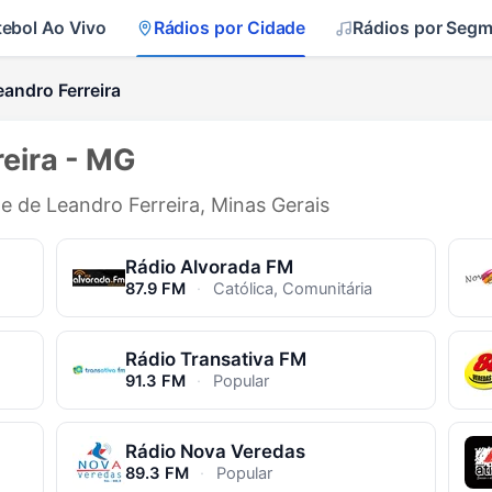
tebol Ao Vivo
Rádios por Cidade
Rádios por Seg
andro Ferreira
eira - MG
de de Leandro Ferreira, Minas Gerais
Rádio Alvorada FM
87.9 FM
·
Católica, Comunitária
Rádio Transativa FM
91.3 FM
·
Popular
Rádio Nova Veredas
89.3 FM
·
Popular