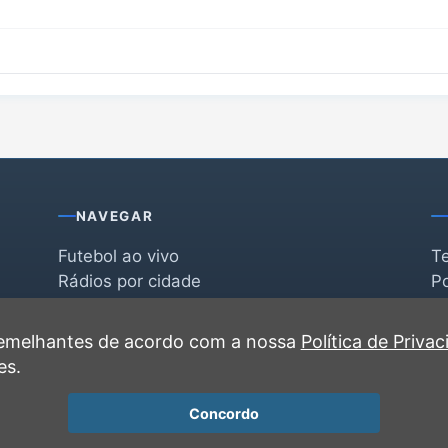
NAVEGAR
Futebol ao vivo
T
Rádios por cidade
Po
Rádios por segmento
F
po
Favoritas
C
 semelhantes de acordo com a nossa
Política de Priva
Recentes
es.
Concordo