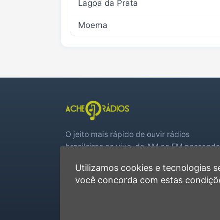
Lagoa da Prata
Moema
O jeito mais rápido de ouvir rádios
brasileiras ao vivo, do AM ao FM passando
por web rádios e jogos de futebol em tem
Utilizamos cookies e tecnologias
real.
você concorda com estas condiçõ
Player rápido, sem cadastro
Favoritas e recentes no navegador
Jogos de futebol ao vivo