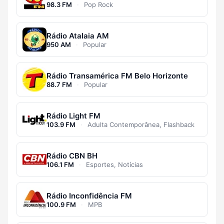
98.3 FM
·
Pop Rock
Rádio Atalaia AM
950 AM
·
Popular
Rádio Transamérica FM Belo Horizonte
88.7 FM
·
Popular
Rádio Light FM
103.9 FM
·
Adulta Contemporânea, Flashback
Rádio CBN BH
106.1 FM
·
Esportes, Notícias
Rádio Inconfidência FM
100.9 FM
·
MPB