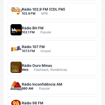
Rádio 102,9 FM (CDL FM)
102.9 FM
·
MPB
Rádio BH FM
102.1 FM
·
Popular
Rádio 107 FM
107.5 FM
·
Gospel
Rádio Ouro Minas
Web
·
Flashback, Românticas
Rádio Inconfidência AM
880 AM
·
Popular
Rádio 98 FM