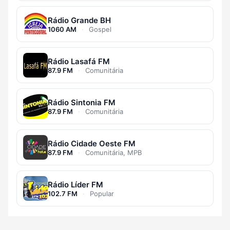
Rádio Grande BH
1060 AM
·
Gospel
Rádio Lasafá FM
87.9 FM
·
Comunitária
Rádio Sintonia FM
87.9 FM
·
Comunitária
Rádio Cidade Oeste FM
87.9 FM
·
Comunitária, MPB
Rádio Líder FM
102.7 FM
·
Popular