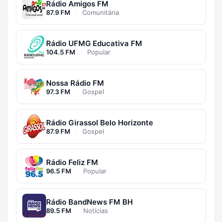
Rádio Amigos FM
87.9 FM
·
Comunitária
Rádio UFMG Educativa FM
104.5 FM
·
Popular
Nossa Rádio FM
97.3 FM
·
Gospel
Rádio Girassol Belo Horizonte
87.9 FM
·
Gospel
Rádio Feliz FM
96.5 FM
·
Popular
Rádio BandNews FM BH
89.5 FM
·
Notícias