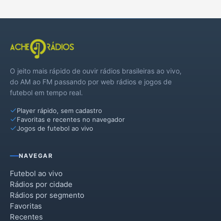
Ibirité
Itaguara
Juatuba
O jeito mais rápido de ouvir rádios brasileiras ao vivo,
Lagoa Santa
do AM ao FM passando por web rádios e jogos de
futebol em tempo real.
Nova União
Player rápido, sem cadastro
Ribeirão das Neves
Favoritas e recentes no navegador
Jogos de futebol ao vivo
Sabará
Sarzedo
NAVEGAR
Futebol ao vivo
Rádios por cidade
Rádios por segmento
Favoritas
Recentes