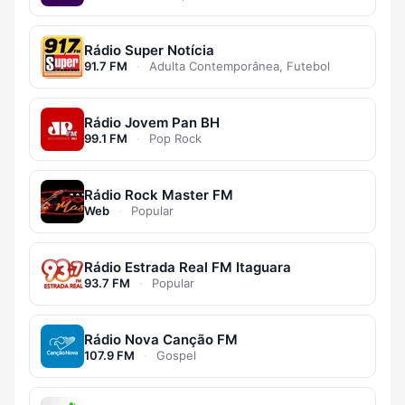
Rádio Super Notícia
91.7 FM
·
Adulta Contemporânea, Futebol
Rádio Jovem Pan BH
99.1 FM
·
Pop Rock
Rádio Rock Master FM
Web
·
Popular
Rádio Estrada Real FM Itaguara
93.7 FM
·
Popular
Rádio Nova Canção FM
107.9 FM
·
Gospel