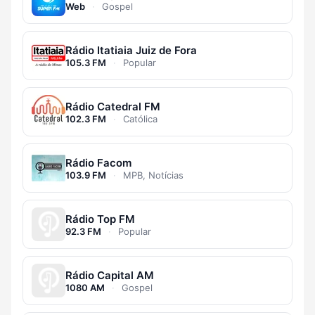
Web
·
Gospel
Rádio Itatiaia Juiz de Fora
105.3 FM
·
Popular
Rádio Catedral FM
102.3 FM
·
Católica
Rádio Facom
103.9 FM
·
MPB, Notícias
Rádio Top FM
92.3 FM
·
Popular
Rádio Capital AM
1080 AM
·
Gospel