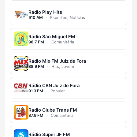
Rádio Play Hits
910 AM
·
Esportes, Notícias
Rádio São Miguel FM
98.7 FM
·
Comunitária
Rádio Mix FM Juiz de Fora
88.9 FM
·
Hits, Jovem
Rádio CBN Juiz de Fora
91.3 FM
·
Popular
Rádio Clube Trans FM
87.9 FM
·
Comunitária
Rádio Super JF FM