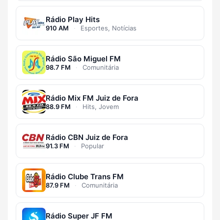
Rádio Play Hits
910 AM
·
Esportes, Notícias
Rádio São Miguel FM
98.7 FM
·
Comunitária
Rádio Mix FM Juiz de Fora
88.9 FM
·
Hits, Jovem
Rádio CBN Juiz de Fora
91.3 FM
·
Popular
Rádio Clube Trans FM
87.9 FM
·
Comunitária
Rádio Super JF FM