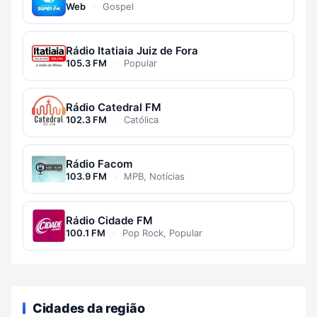
Web
·
Gospel
Rádio Itatiaia Juiz de Fora
105.3 FM
·
Popular
Rádio Catedral FM
102.3 FM
·
Católica
Rádio Facom
103.9 FM
·
MPB, Notícias
Rádio Cidade FM
100.1 FM
·
Pop Rock, Popular
Cidades da região