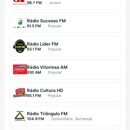
98.7 FM
·
Jovem
Rádio Sucesso FM
91.5 FM
·
Popular
Rádio Líder FM
93.1 FM
·
Popular
Rádio Vitoriosa AM
930 AM
·
Popular
Rádio Cultura HD
95.1 FM
·
Popular
Rádio Triângulo FM
104.9 FM
·
Comunitária, Sertaneja