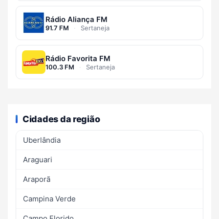
Rádio Aliança FM
91.7 FM
·
Sertaneja
Rádio Favorita FM
100.3 FM
·
Sertaneja
Cidades da região
Uberlândia
Araguari
Araporã
Campina Verde
Campo Florido