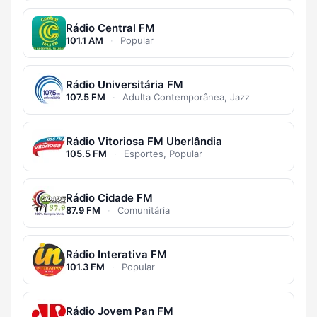
Rádio Central FM
101.1 AM
·
Popular
Rádio Universitária FM
107.5 FM
·
Adulta Contemporânea, Jazz
Rádio Vitoriosa FM Uberlândia
105.5 FM
·
Esportes, Popular
Rádio Cidade FM
87.9 FM
·
Comunitária
Rádio Interativa FM
101.3 FM
·
Popular
Rádio Jovem Pan FM