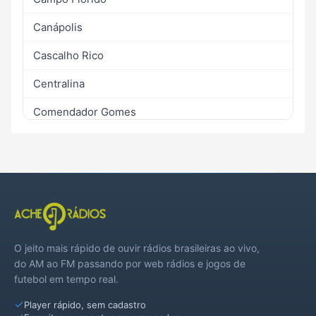
Canápolis
Cascalho Rico
Centralina
Comendador Gomes
Indianópolis
Ituiutaba
Monte Alegre de Minas
Tupaciguara
O jeito mais rápido de ouvir rádios brasileiras ao vivo,
Veríssimo
do AM ao FM passando por web rádios e jogos de
futebol em tempo real.
Player rápido, sem cadastro