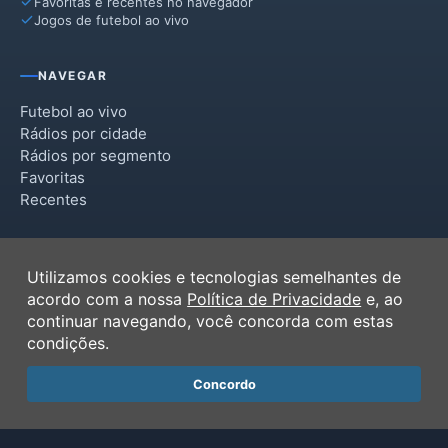
Favoritas e recentes no navegador
Jogos de futebol ao vivo
NAVEGAR
Futebol ao vivo
Rádios por cidade
Rádios por segmento
Favoritas
Recentes
INSTITUCIONAL
Utilizamos cookies e tecnologias semelhantes de
Termos de Uso
acordo com a nossa
Política de Privacidade
e, ao
Política de Privacidade
continuar navegando, você concorda com estas
Ferramentas
condições.
Contato
Concordo