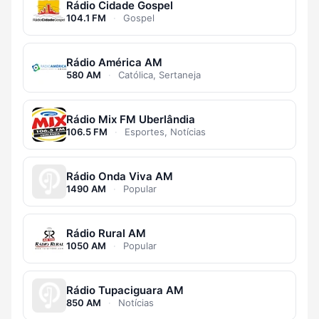
Rádio Cidade Gospel
104.1 FM
·
Gospel
Rádio América AM
580 AM
·
Católica, Sertaneja
Rádio Mix FM Uberlândia
106.5 FM
·
Esportes, Notícias
Rádio Onda Viva AM
1490 AM
·
Popular
Rádio Rural AM
1050 AM
·
Popular
Rádio Tupaciguara AM
850 AM
·
Notícias