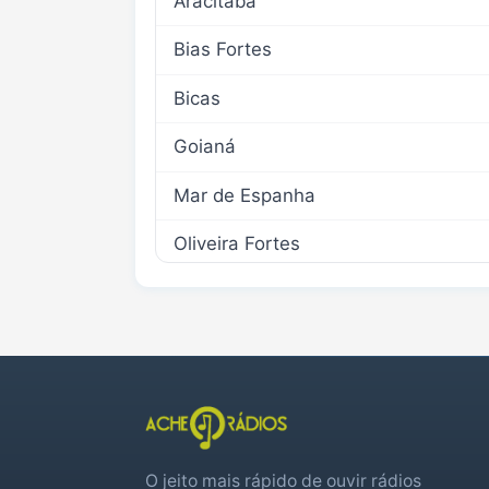
Aracitaba
Bias Fortes
Bicas
Goianá
Mar de Espanha
Oliveira Fortes
Piau
Rio Preto
Santana do Deserto
O jeito mais rápido de ouvir rádios