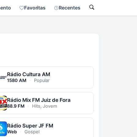
mento
Favoritas
Recentes
Rádio Cultura AM
1580 AM
·
Popular
Rádio Mix FM Juiz de Fora
88.9 FM
·
Hits, Jovem
Rádio Super JF FM
Web
·
Gospel