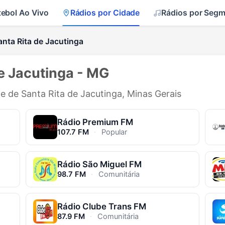
tebol Ao Vivo
Rádios por Cidade
Rádios por Seg
nta Rita de Jacutinga
e Jacutinga - MG
de de Santa Rita de Jacutinga, Minas Gerais
Rádio Premium FM
107.7 FM
·
Popular
Rádio São Miguel FM
98.7 FM
·
Comunitária
Rádio Clube Trans FM
87.9 FM
·
Comunitária