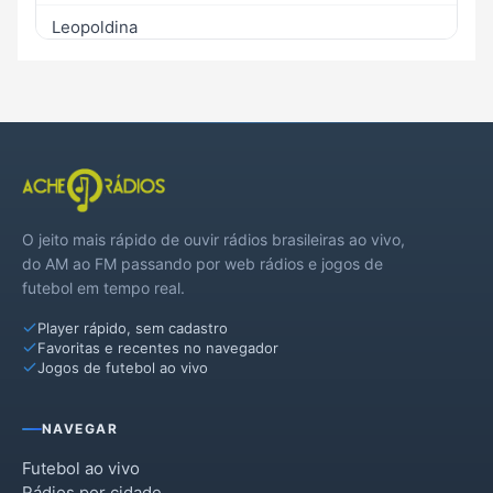
Leopoldina
Mar de Espanha
Oliveira Fortes
Piau
Rio Preto
O jeito mais rápido de ouvir rádios brasileiras ao vivo,
Santana do Deserto
do AM ao FM passando por web rádios e jogos de
futebol em tempo real.
Player rápido, sem cadastro
Favoritas e recentes no navegador
Jogos de futebol ao vivo
NAVEGAR
Futebol ao vivo
Rádios por cidade